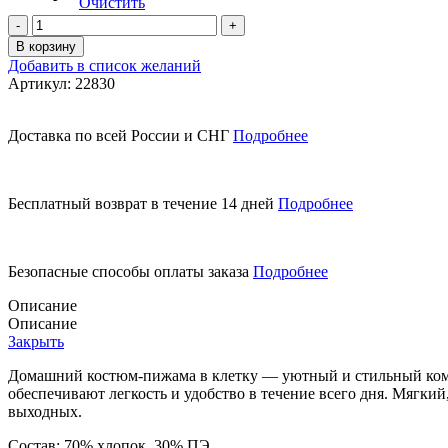
Очистить
Количество
товара
В корзину
Домашний
Добавить в список желаний
костюм
Артикул:
22830
в
клетку
Доставка по всей России и СНГ
Подробнее
Бесплатный возврат в течение 14 дней
Подробнее
Безопасные способы оплаты заказа
Подробнее
Описание
Описание
Закрыть
Домашний костюм-пижама в клетку — уютный и стильный компл
обеспечивают легкость и удобство в течение всего дня. Мягк
выходных.
Состав: 70% хлопок, 30% ПЭ