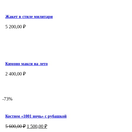
Жакет в стиле милитари
5 200,00
₽
Кимоно макси на лето
2 400,00
₽
-73%
Костюм «1001 ночь» с рубашкой
Первоначальная
Текущая
5 600,00
₽
1 500,00
₽
цена
цена: