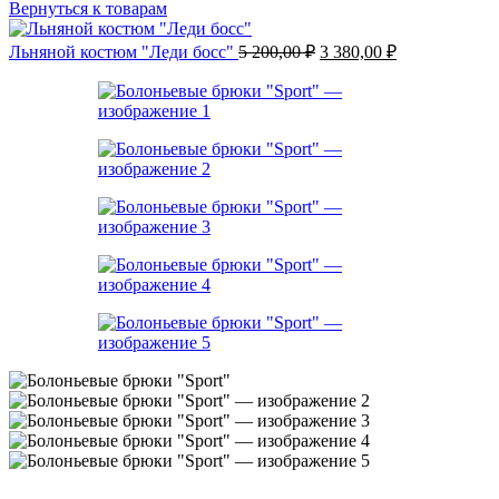
Вернуться к товарам
Первоначальная
Текущая
Льняной костюм "Леди босс"
5 200,00
₽
3 380,00
₽
цена
цена:
составляла
3
5
380,00 ₽.
200,00 ₽.