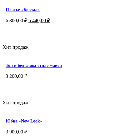
Платье «Богема»
Первоначальная
Текущая
6 800,00
₽
5 440,00
₽
цена
цена:
составляла
5
6
440,00 ₽.
800,00 ₽.
Хит продаж
Топ в бельевом стиле макси
3 200,00
₽
Хит продаж
Юбка «New Look»
3 900,00
₽