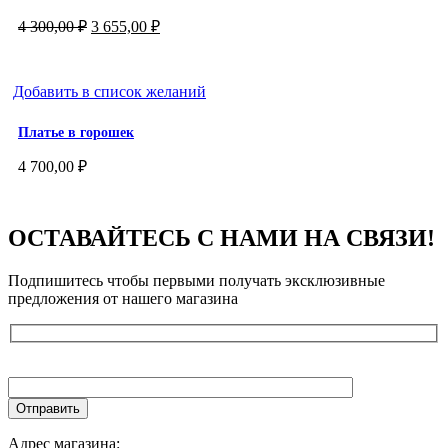
Первоначальная
Текущая
4 300,00
₽
3 655,00
₽
цена
цена:
составляла
3
4
655,00 ₽.
Добавить в список желаний
300,00 ₽.
Платье в горошек
4 700,00
₽
ОСТАВАЙТЕСЬ С НАМИ НА СВЯЗИ!
Подпишитесь чтобы первыми получать эксклюзивные
предложения от нашего магазина
Адрес магазина: