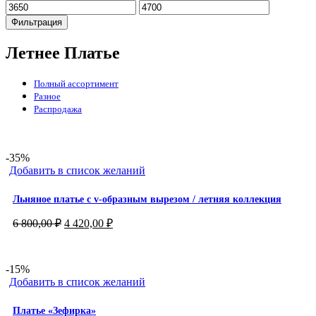
Минимальная
Максимальная
цена
цена
Фильтрация
Летнее Платье
Полный ассортимент
Разное
Распродажа
-35%
Добавить в список желаний
Льняное платье с v-образным вырезом / летняя коллекция
Первоначальная
Текущая
6 800,00
₽
4 420,00
₽
цена
цена:
составляла
4
6
420,00 ₽.
-15%
800,00 ₽.
Добавить в список желаний
Платье «Зефирка»