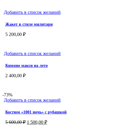
Добавить в список желаний
Жакет в стиле милитари
5 200,00
₽
Добавить в список желаний
Кимоно макси на лето
2 400,00
₽
-73%
Добавить в список желаний
Костюм «1001 ночь» с рубашкой
Первоначальная
Текущая
5 600,00
₽
1 500,00
₽
цена
цена:
составляла
1