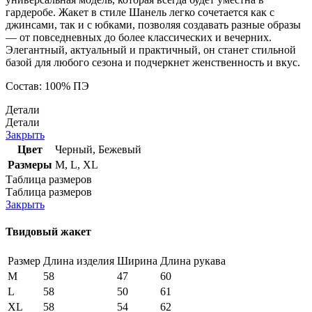
гардеробе. Жакет в стиле Шанель легко сочетается как с
джинсами, так и с юбками, позволяя создавать разные образы
— от повседневных до более классических и вечерних.
Элегантный, актуальный и практичный, он станет стильной
базой для любого сезона и подчеркнет женственность и вкус.
Состав: 100% ПЭ
Детали
Детали
Закрыть
Цвет
Черный
,
Бежевый
Размеры
M
,
L
,
XL
Таблица размеров
Таблица размеров
Закрыть
Твидовый жакет
Размер
Длина изделия
Ширина
Длина рукава
M
58
47
60
L
58
50
61
XL
58
54
62