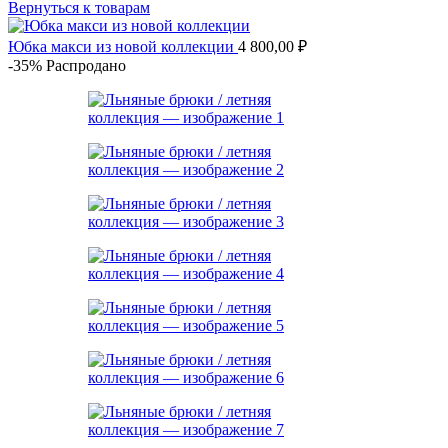
цена
цена:
Вернуться к товарам
составляла
5
6
440,00 ₽.
Юбка макси из новой коллекции
4 800,00
₽
800,00 ₽.
-35%
Распродано