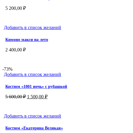
5 200,00
₽
Добавить в список желаний
Кимоно макси на лето
2 400,00
₽
-73%
Добавить в список желаний
Костюм «1001 ночь» с рубашкой
Первоначальная
Текущая
5 600,00
₽
1 500,00
₽
цена
цена:
составляла
1
5
500,00 ₽.
Добавить в список желаний
600,00 ₽.
Костюм «Екатерина Великая»