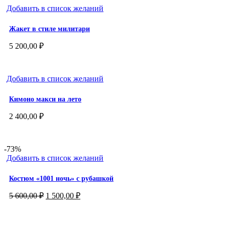
Добавить в список желаний
Жакет в стиле милитари
5 200,00
₽
Добавить в список желаний
Кимоно макси на лето
2 400,00
₽
-73%
Добавить в список желаний
Костюм «1001 ночь» с рубашкой
Первоначальная
Текущая
5 600,00
₽
1 500,00
₽
цена
цена:
составляла
1
5
500,00 ₽.