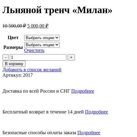
Льняной тренч «Милан»
Первоначальная
Текущая
10 500,00
₽
5 000,00
₽
цена
цена:
составляла
5
Цвет
10
000,00 ₽.
Размеры
500,00 ₽.
Очистить
Количество
товара
В корзину
Льняной
Добавить в список желаний
тренч
Артикул:
2017
"Милан"
Доставка по всей России и СНГ
Подробнее
Бесплатный возврат в течение 14 дней
Подробнее
Безопасные способы оплаты заказа
Подробнее