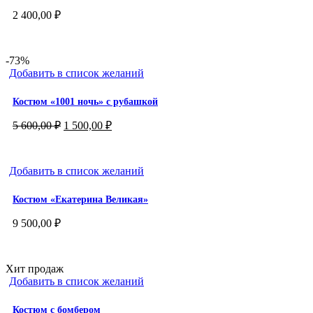
2 400,00
₽
-73%
Добавить в список желаний
Костюм «1001 ночь» с рубашкой
Первоначальная
Текущая
5 600,00
₽
1 500,00
₽
цена
цена:
составляла
1
5
500,00 ₽.
Добавить в список желаний
600,00 ₽.
Костюм «Екатерина Великая»
9 500,00
₽
Хит продаж
Добавить в список желаний
Костюм с бомбером