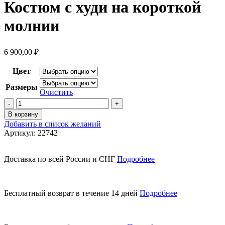
Костюм с худи на короткой
молнии
6 900,00
₽
Цвет
Размеры
Очистить
Количество
товара
В корзину
Костюм
Добавить в список желаний
с
Артикул:
22742
худи
на
короткой
Доставка по всей России и СНГ
Подробнее
молнии
Бесплатный возврат в течение 14 дней
Подробнее