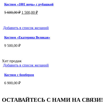
Костюм «1001 ночь» с рубашкой
Первоначальная
Текущая
5 600,00
₽
1 500,00
₽
цена
цена:
составляла
1
5
500,00 ₽.
Добавить в список желаний
600,00 ₽.
Костюм «Екатерина Великая»
9 500,00
₽
Хит продаж
Добавить в список желаний
Костюм с бомбером
6 900,00
₽
ОСТАВАЙТЕСЬ С НАМИ НА СВЯЗИ!