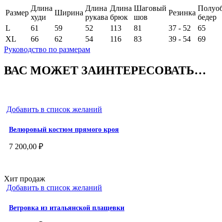
Длина
Длина
Длина
Шаговый
Полуоб
Размер
Ширина
Резинка
худи
рукава
брюк
шов
бедер
L
61
59
52
113
81
37 - 52
65
XL
66
62
54
116
83
39 - 54
69
Руководство по размерам
ВАС МОЖЕТ ЗАИНТЕРЕСОВАТЬ…
Добавить в список желаний
Велюровый костюм прямого кроя
7 200,00
₽
Хит продаж
Добавить в список желаний
Ветровка из итальянской плащевки